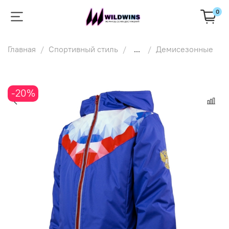
0
Главная
Спортивный стиль
...
Демисезонные
-20%