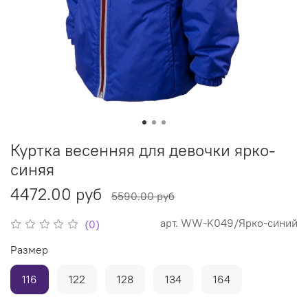
Куртка весенняя для девочки ярко-
синяя
4472.00 руб
5590.00 руб
арт.
WW-K049/Ярко-синий
(0)
Размер
116
122
128
134
164