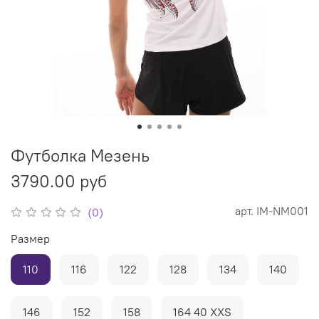
Футболка Мезень
3790.00 руб
арт.
IM-NM001
(0)
Размер
110
116
122
128
134
140
146
152
158
164 40 XXS