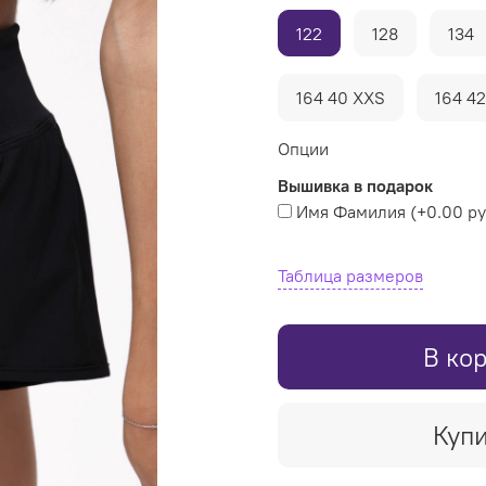
122
128
134
164 40 XXS
164 4
Опции
Вышивка в подарок
Имя Фамилия
(+
0.00 р
Таблица размеров
В ко
Купи