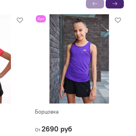
Хит
Борцовка
С
2690 руб
От
О