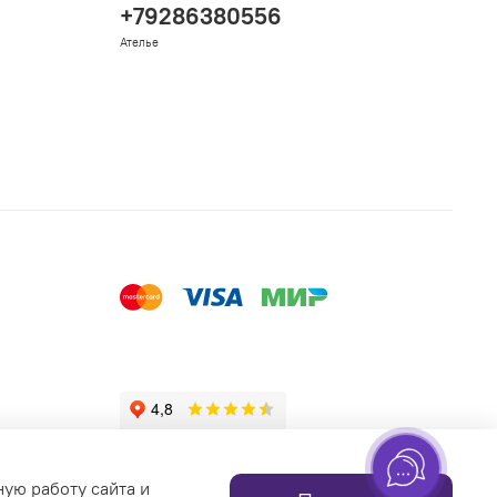
+79286380556
Ателье
ную работу сайта и