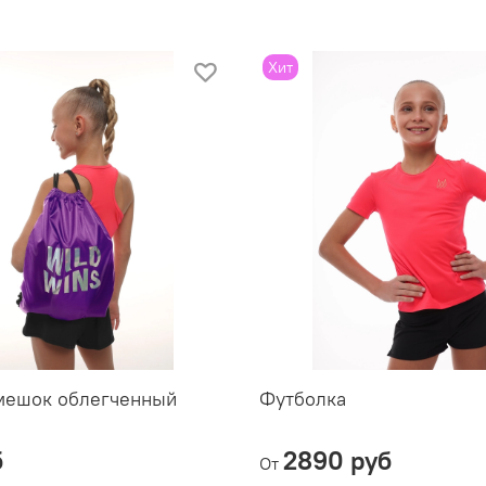
Хит
 мешок облегченный
Футболка
б
2890 руб
От