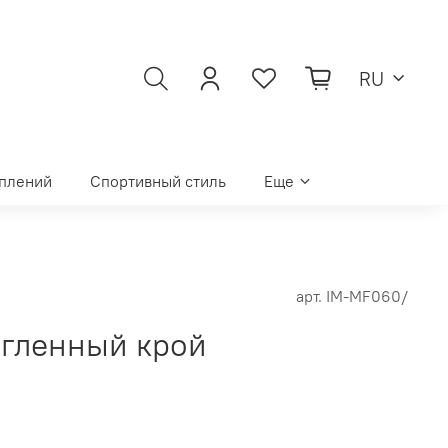
RU
уплений
Спортивный стиль
Еще
арт.
IM-MF060/
гленный крой