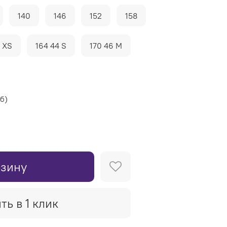
140
146
152
158
2 XS
164 44 S
170 46 M
уб
)
рзину
ть в 1 клик