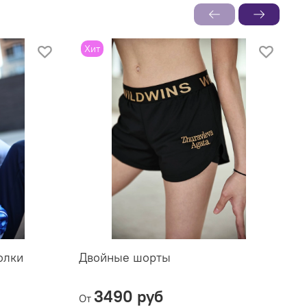
Хит
олки
Двойные шорты
С
3490 руб
От
О