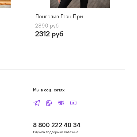
Лонгслив Гран При
Л
2890 руб
2
2312 руб
Мы в соц. сетях
8 800 222 40 34
Служба поддержки магазина