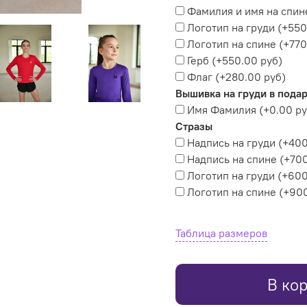
Фамилия и имя на спин
Логотип на груди
(+
550
Логотип на спине
(+
770
Герб
(+
550.00 руб
)
Флаг
(+
280.00 руб
)
Вышивка на груди в пода
Имя Фамилия
(+
0.00 р
Стразы
Надпись на груди
(+
400
Надпись на спине
(+
700
Логотип на груди
(+
600
Логотип на спине
(+
900
Таблица размеров
В ко