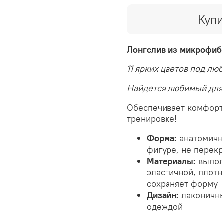
Купи
Лонгслив из микрофи
11 ярких цветов под лю
Найдется любимый для
Обеспечивает комфорт 
тренировке!
Форма:
анатомичн
фигуре, не перек
Материалы:
выпол
эластичной, плот
сохраняет форму
Дизайн:
лаконичны
одеждой