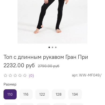
Топ с длинным рукавом Гран При
2232.00 руб
2790.00 руб
арт.
WW-MF049/
(0)
Размер
110
116
122
128
134