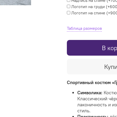
Надпись на спине
(+
700
Логотип на груди
(+
600
Логотип на спине
(+
900
Таблица размеров
В ко
Купи
Спортивный костюм «Г
Символика:
Костю
Классический чёр
лаконичность и и
стиль.
Практичность:
лёг