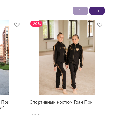
-20%
 При
Спортивный костюм Гран При
С
т)
л