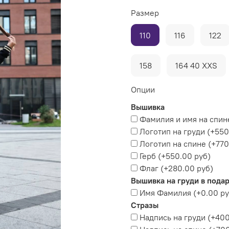
Размер
110
116
122
158
164 40 XXS
Опции
Вышивка
Фамилия и имя на спин
Логотип на груди
(+
550
Логотип на спине
(+
770
Герб
(+
550.00 руб
)
Флаг
(+
280.00 руб
)
Вышивка на груди в пода
Имя Фамилия
(+
0.00 р
Стразы
Надпись на груди
(+
400