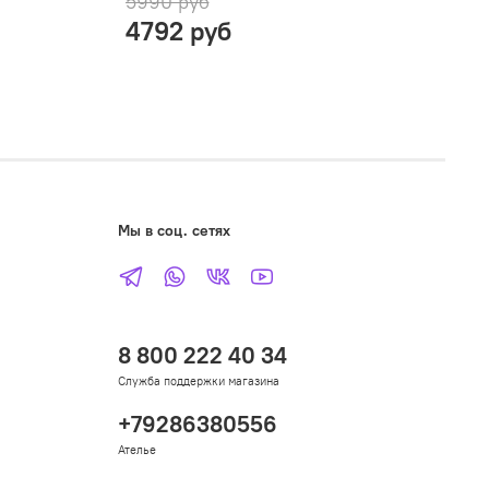
5990 руб
4792 руб
О
Мы в соц. сетях
8 800 222 40 34
Служба поддержки магазина
+79286380556
Ателье