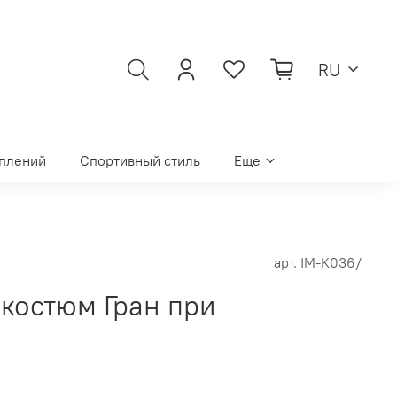
RU
уплений
Спортивный стиль
Еще
арт.
IM-K036/
костюм Гран при