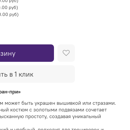
.00 руб
)
.00 руб
)
.00 руб
)
рзину
ть в 1 клик
ран-при»
м может быть украшен вышивкой или стразами.
ный костюм с золотыми подвязами сочетает
зысканную простоту, создавая уникальный
кий и удобный, подходит для тренировок и