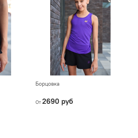
Борцовка
2690 руб
От
О