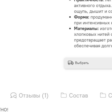
активного отдыха.
ощупь, дышит и с
Форма:
продуманн
при интенсивных н
Материалы:
изгот
хлопковых нитей 
предотвращает ра
обеспечивая долго
Выбрать
Отзывы (1)
Состав
С
ТНО!