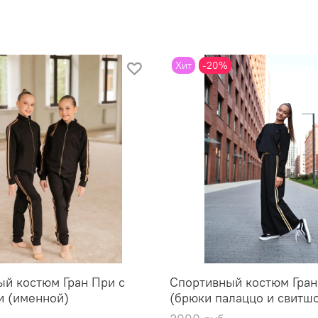
Хит
-20%
й костюм Гран При с
Спортивный костюм Гран
и (именной)
(брюки палаццо и свитшо