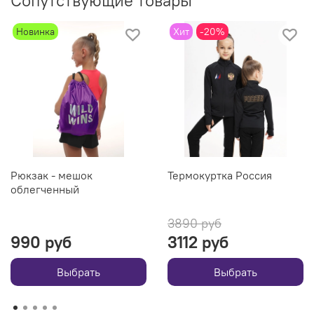
Новинка
Хит
-20%
Рюкзак - мешок
Термокуртка Россия
облегченный
3890 руб
990 руб
3112 руб
Выбрать
Выбрать