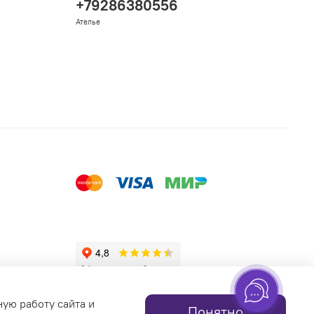
+79286380556
Ателье
ную работу сайта и
Понятно