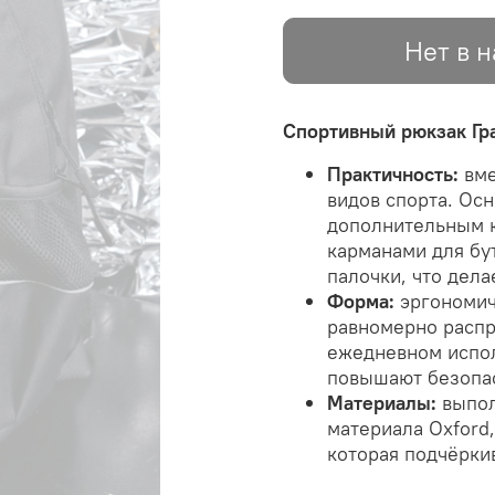
Нет в 
Спортивный рюкзак Гр
Практичность:
вме
видов спорта. Ос
дополнительным к
карманами для бу
палочки, что дел
Форма:
эргономич
равномерно распр
ежедневном испо
повышают безопас
Материалы:
выпол
материала Oxford
которая подчёрки