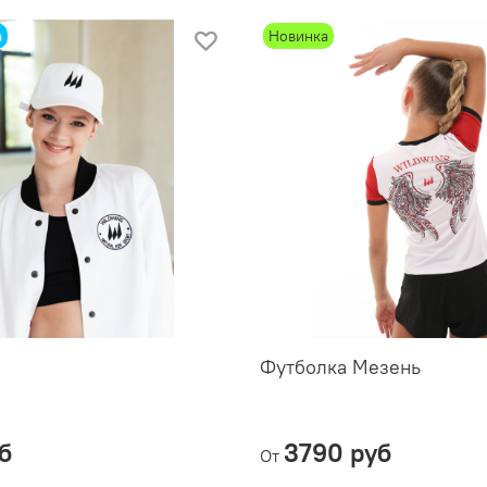
а
Новинка
Футболка Мезень
б
3790 руб
От