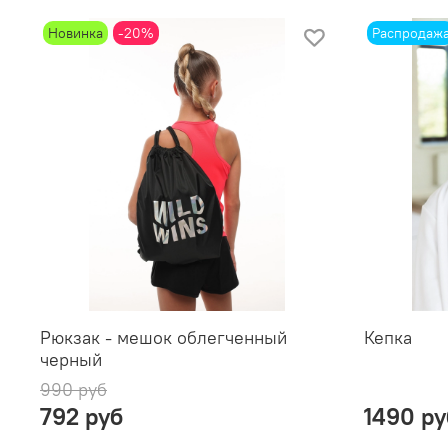
Новинка
-20%
Распродаж
Рюкзак - мешок облегченный
Кепка
черный
990 руб
792 руб
1490 ру