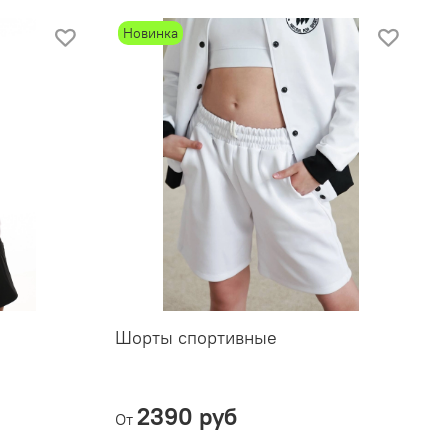
Новинка
Шорты спортивные
Ф
2390 руб
От
О