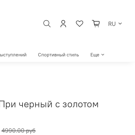
RU
выступлений
Спортивный стиль
Еще
 При черный c золотом
4990.00 руб