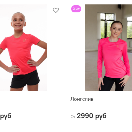
Хит
Лонгслив
руб
2990 руб
От