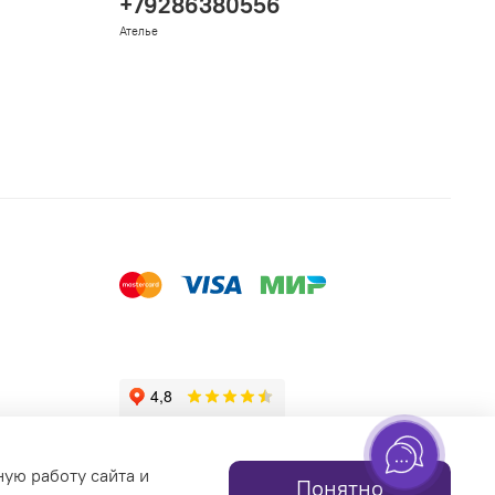
+79286380556
Ателье
ную работу сайта и
Понятно