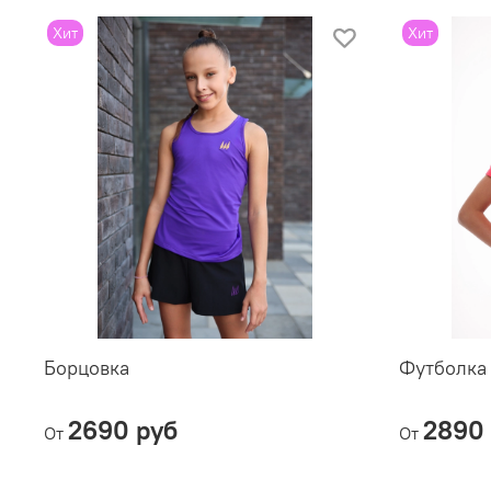
Хит
Хит
Борцовка
Футболка
2690 руб
2890 
От
От