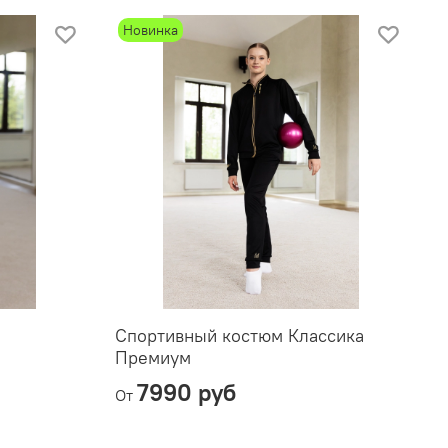
Новинка
Спортивный костюм Классика
С
Премиум
7990 руб
От
О