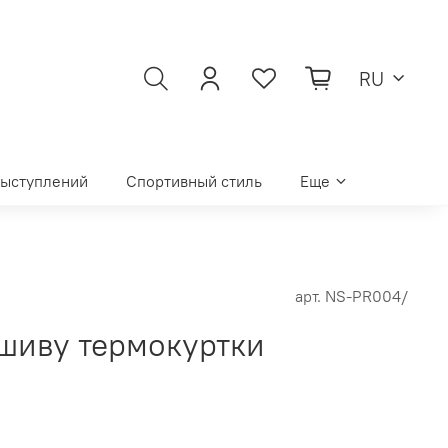
RU
выступлений
Спортивный стиль
Еще
арт.
NS-PR004/
ошиву термокуртки