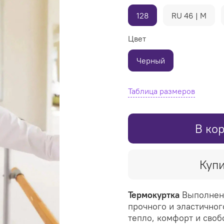
128
RU 46 | M
Цвет
Черный
Таблица размеров
В ко
Купи
Термокуртка
Выполнен
прочного и эластичног
тепло, комфорт и своб