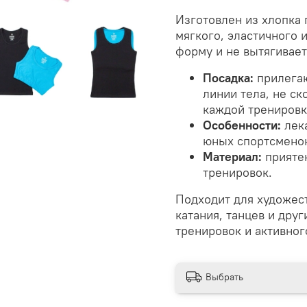
Изготовлен из хлопка 
мягкого, эластичного 
форму и не вытягивает
Посадка:
прилегаю
линии тела, не с
каждой тренировк
Особенности:
лека
юных спортсменок
Материал:
приятен
тренировок.
Подходит для художест
катания, танцев и дру
тренировок и активног
Выбрать