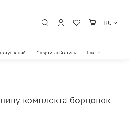
RU
выступлений
Спортивный стиль
Еще
ошиву комплекта борцовок