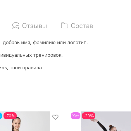
Отзывы
Состав
добавь имя, фамилию или логотип.
дивидуальных тренировок.
ль, твои правила.
а
-70%
Хит
-20%