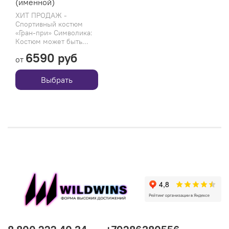
(именной)
ХИТ ПРОДАЖ -
Спортивный костюм
«Гран-при» Символика:
Костюм может быть...
6590 руб
от
Выбрать